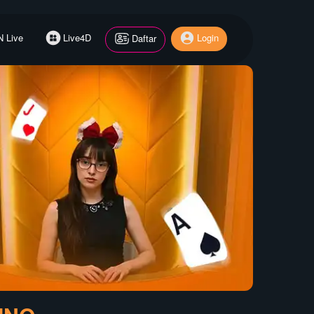
N Live
Live4D
Login
Daftar