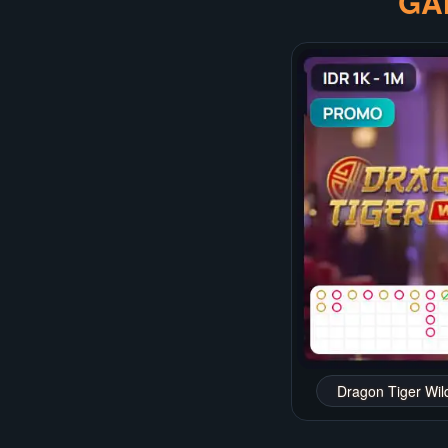
GA
Dragon Tiger Wil