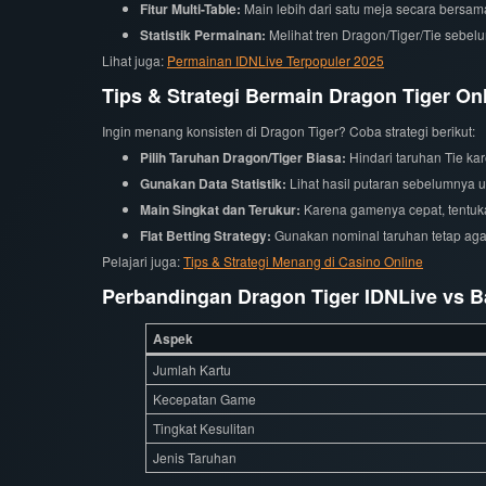
Fitur Multi-Table:
Main lebih dari satu meja secara bersa
Statistik Permainan:
Melihat tren Dragon/Tiger/Tie sebel
Lihat juga:
Permainan IDNLive Terpopuler 2025
Tips & Strategi Bermain Dragon Tiger On
Ingin menang konsisten di Dragon Tiger? Coba strategi berikut:
Pilih Taruhan Dragon/Tiger Biasa:
Hindari taruhan Tie ka
Gunakan Data Statistik:
Lihat hasil putaran sebelumnya 
Main Singkat dan Terukur:
Karena gamenya cepat, tentuk
Flat Betting Strategy:
Gunakan nominal taruhan tetap agar
Pelajari juga:
Tips & Strategi Menang di Casino Online
Perbandingan Dragon Tiger IDNLive vs B
Aspek
Jumlah Kartu
Kecepatan Game
Tingkat Kesulitan
Jenis Taruhan