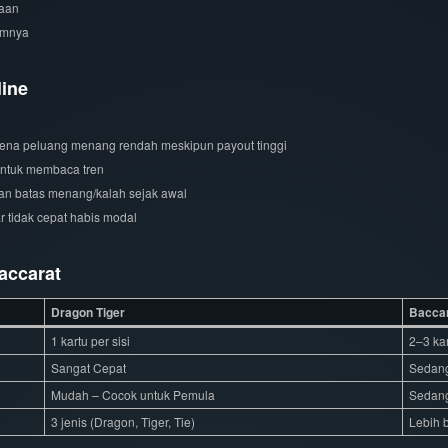
maan
umnya
line
rena peluang menang rendah meskipun payout tinggi
untuk membaca tren
an batas menang/kalah sejak awal
 tidak cepat habis modal
accarat
Dragon Tiger
Bacca
1 kartu per sisi
2–3 kar
Sangat Cepat
Sedan
Mudah – Cocok untuk Pemula
Sedang
3 jenis (Dragon, Tiger, Tie)
Lebih b