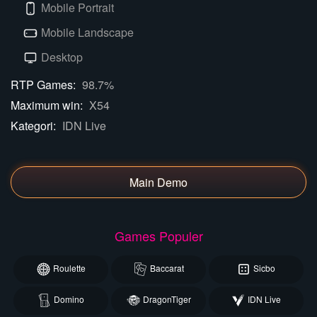
Mobile Portrait
Mobile Landscape
Desktop
RTP Games:
98.7%
Maximum win:
X54
Kategori:
IDN Live
Main Demo
Games Populer
Roulette
Baccarat
Sicbo
Domino
DragonTiger
IDN Live