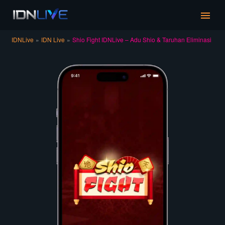
HOME
PROMO
IDNLive
»
IDN Live
»
Shio Fight IDNLive – Adu Shio & Taruhan Eliminasi
DOWNLOAD
LIVECHAT