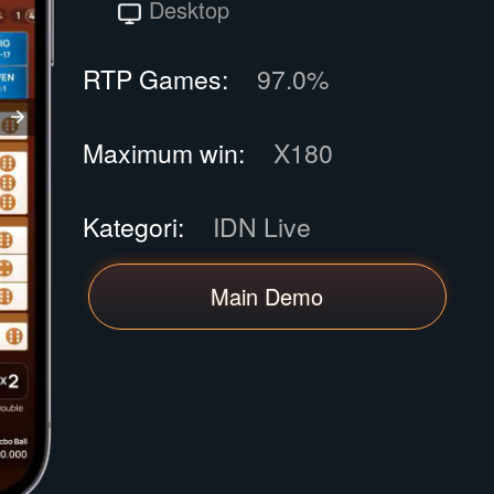
Desktop
RTP Games:
97.0%
Maximum win:
X180
Kategori:
IDN Live
Main Demo