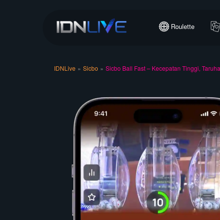
Roulette
IDNLive
»
Sicbo
»
Sicbo Ball Fast – Kecepatan Tinggi, Taruha